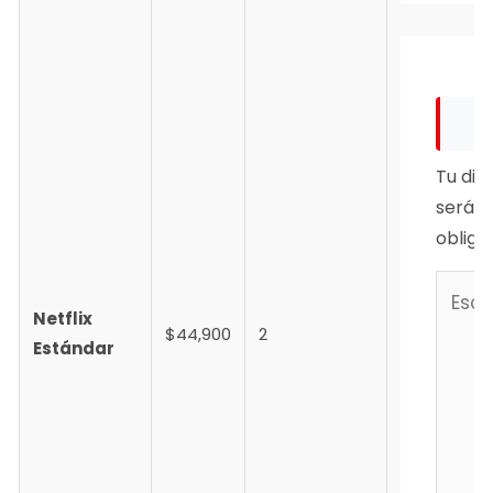
Tu dir
será p
obliga
Netflix
$44,900
2
Estándar